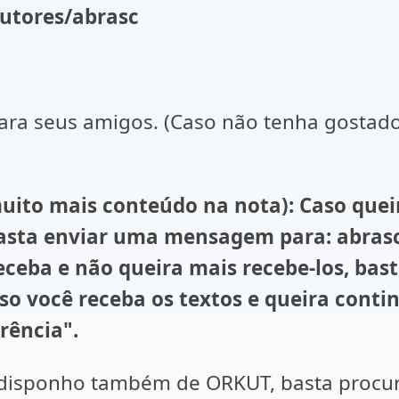
autores/abrasc
ra seus amigos. (Caso não tenha gostado 
o mais conteúdo na nota): Caso queira 
basta enviar uma mensagem para: abrasc
s receba e não queira mais recebe-los, 
caso você receba os textos e queira conti
rência".
sponho também de ORKUT, basta procurar