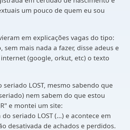
gistrada em certidão de nascimento e
 textuais um pouco de quem eu sou
 vieram em explicações vagas do tipo:
, sem mais nada a fazer, disse adeus e
nternet (google, orkut, etc) o texto
r o seriado LOST, mesmo sabendo que
 seriado) nem sabem do que estou
R" e montei um site:
o seriado LOST (...) e acontece em
o desativada de achados e perdidos.