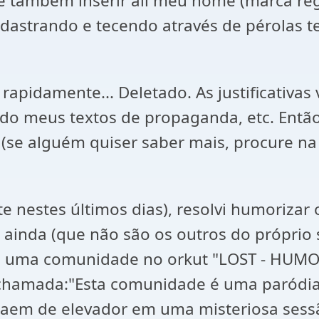
de também inserir ali meu nome (marca re
adastrando e tecendo através de pérolas
rapidamente... Deletado. As justificativas
ndo meus textos de propaganda, etc. Então
(se alguém quiser saber mais, procure na i
 nestes últimos dias), resolvi humoriza
 ainda (que não são os outros do próprio
iei uma comunidade no orkut "LOST - HUMO
hamada:"Esta comunidade é uma paródia d
aem de elevador em uma misteriosa sessã