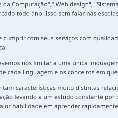
s da Computação"," Web design", "Sistema
rcado todo ano. Isso sem falar nas escol
de cumprir com seus serviços com qualida
ca.
devemos nos limitar a uma única linguage
 de cada linguagem e os conceitos em qu
am características muito distintas relaci
ação levando a um estudo constante por 
maior habilidade em aprender rapidament