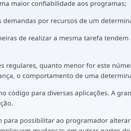
ma maior confiabilidade aos programas;
às demandas por recursos de um determina
aneiras de realizar a mesma tarefa tendem
s regulares, quanto menor for este númer
ança, o comportamento de uma determina
smo código para diversas aplicações. A gr
ação.
em para possibilitar ao programador alter
s impliquem mudanças em outras partes d