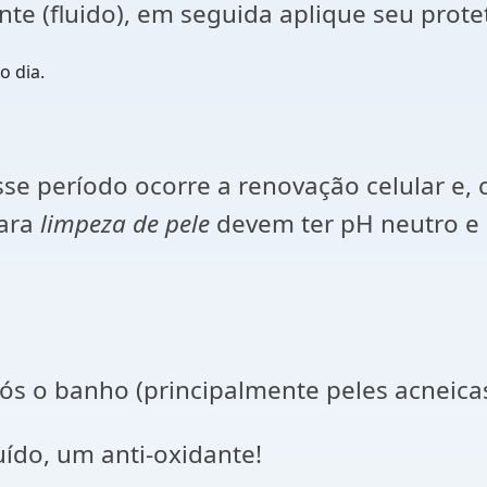
e (fluido), em seguida aplique seu protet
o dia.
esse período ocorre a renovação celular e
para
limpeza de pele
devem ter pH neutro e 
pós o banho (principalmente peles acneica
uído, um anti-oxidante!