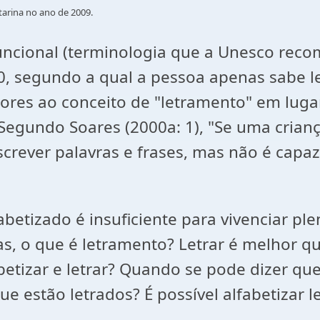
tarina no ano de 2009.
ncional (terminologia que a Unesco recom
0, segundo a qual a pessoa apenas sabe le
adores ao conceito de "letramento" em luga
. Segundo Soares (2000a: 1), "Se uma crian
escrever palavras e frases, mas não é capa
abetizado é insuficiente para vivenciar pl
, o que é letramento? Letrar é melhor qu
abetizar e letrar? Quando se pode dizer q
e estão letrados? É possível alfabetizar l