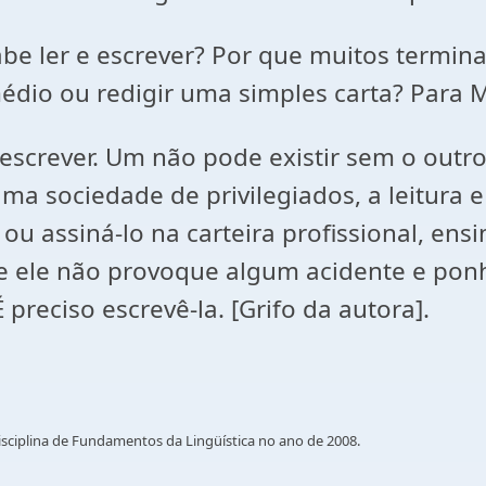
sabe ler e escrever? Por que muitos termi
io ou redigir uma simples carta? Para M
screver. Um não pode existir sem o outro
uma sociedade de privilegiados, a leitura e
 assiná-lo na carteira profissional, ensiná
e ele não provoque algum acidente e ponh
É preciso escrevê-la. [Grifo da autora].
sciplina de Fundamentos da Lingüística no ano de 2008.