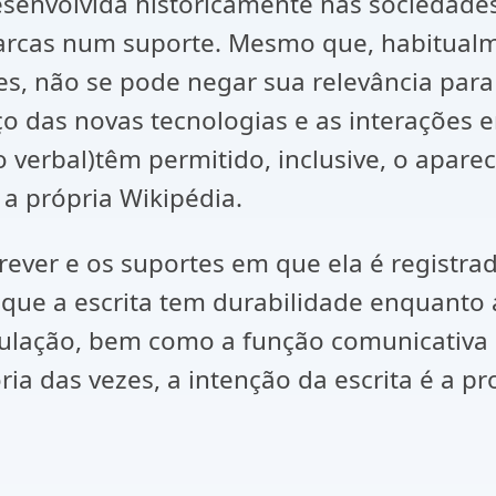
desenvolvida historicamente nas socieda
rcas num suporte. Mesmo que, habitualme
ões, não se pode negar sua relevância par
 das novas tecnologias e as interações e
ão verbal)têm permitido, inclusive, o apar
a própria Wikipédia.
rever e os suportes em que ela é registrad
ue a escrita tem durabilidade enquanto a f
culação, bem como a função comunicativa 
ia das vezes, a intenção da escrita é a p