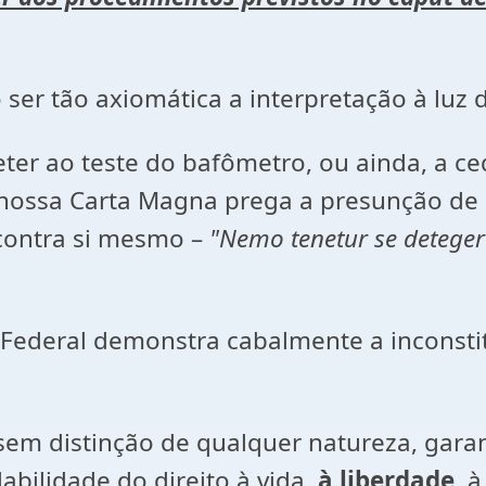
ão ser tão axiomática a interpretação à luz
ter ao teste do bafômetro, ou ainda, a c
 nossa Carta Magna prega a presunção de i
contra si mesmo –
"Nemo tenetur se deteger
ão Federal demonstra cabalmente a inconst
 sem distinção de qualquer natureza, garan
labilidade do direito à vida,
à liberdade
, 