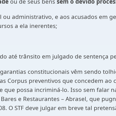
ade
ou de seus bens
sem o devido proces
ial ou administrativo, e aos acusados em g
rsos a ela inerentes;
o até trânsito em julgado de sentença pen
s garantias constitucionais vêm sendo tolh
s Corpus preventivos que concedem ao ci
que possa incriminá-lo. Isso sem falar na
e Bares e Restaurantes – Abrasel, que pug
08. O STF deve julgar em breve tal pretens