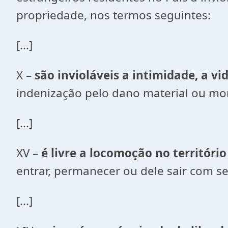
propriedade, nos termos seguintes:
[...]
X –
são invioláveis a intimidade, a vi
indenização pelo dano material ou mor
[...]
XV –
é livre a locomoção no territóri
entrar, permanecer ou dele sair com s
[...]