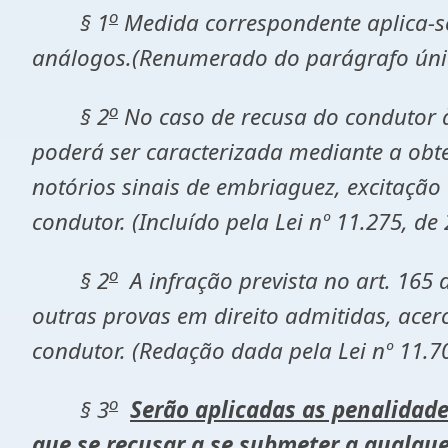
o
§ 1
Medida correspondente aplica-se 
análogos.(Renumerado do parágrafo único
o
§ 2
No caso de recusa do condutor à 
poderá ser caracterizada mediante a obte
notórios sinais de embriaguez, excitação
condutor. (Incluído pela Lei nº 11.275, de
o
§ 2
A infração prevista no art. 165 
outras provas em direito admitidas, acer
condutor. (Redação dada pela Lei nº 11.7
o
§ 3
Serão aplicadas as penalidade
que se recusar a se submeter a qualque