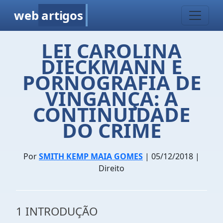
web
artigos
LEI CAROLINA
DIECKMANN E
PORNOGRAFIA DE
VINGANÇA: A
CONTINUIDADE
DO CRIME
Por
SMITH KEMP MAIA GOMES
| 05/12/2018 |
Direito
1 INTRODUÇÃO