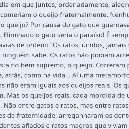
dia em que juntos, ordenadamente, alegr
s comeriam o queijo fraternalmente. Nenh
 queijo? Por causa do gato que guardava 
. Eliminado o gato seria o paraíso! É semp
vras de ordem: "Os ratos, unidos, jamais 
, ninguém sabe. Os ratos não podiam acred
lista no bem supremo, o queijo. Correram p
e, atrás, como na vida... Aí uma metamorf
 não eram iguais aos queijos reais. Os qu
. Mas os queijos reais, cada mordida d
a. Não entre gatos e ratos, mas entre ratos
s de fraternidade, arreganharam os dentes
 dentes afiados e ratos magros que vivia