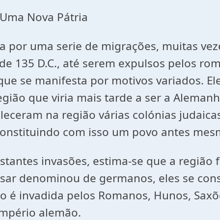
r Uma Nova Pátria
ída por uma serie de migrações, muitas ve
e 135 D.C., até serem expulsos pelos rom
que se manifesta por motivos variados. E
 região que viria mais tarde a ser a Alem
leceram na região várias colónias judaica
 constituindo com isso um povo antes mes
stantes invasões, estima-se que a região f
ésar denominou de germanos, eles se cons
o é invadida pelos Romanos, Hunos, Saxõe
império alemão.