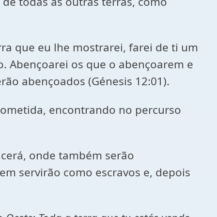
 de todas as outras terras, como
ra que eu lhe mostrarei, farei de ti um
ão. Abençoarei os que o abençoarem e
serão abençoados (
Génesis
12:01).
prometida, encontrando no percurso
encerá, onde também serão
uem servirão como escravos e, depois