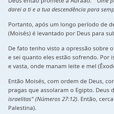
Deus então promete a Abraão:
" Olhe p
darei a ti e a tua descendência para sem
Portanto, após um longo período de de
(Moisés) é levantado por Deus para sub
De fato tenho visto a opressão sobre o
e sei quanto eles estão sofrendo. Por i
e vasta, onde manam leite e mel
(Êxo
Então Moisés, com ordem de Deus, conse
pragas que assolaram o Egipto. Deus d
israelitas" (Números 27:12)
. Então, cerc
Palestina).