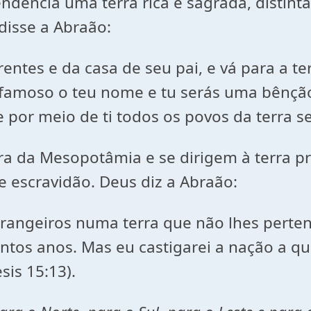
dência uma terra rica e sagrada, distinta
disse a Abraão:
entes e da casa de seu pai, e vá para a ter
i famoso o teu nome e tu serás uma bênç
 por meio de ti todos os povos da terra 
rra da Mesopotâmia e se dirigem à terra 
e escravidão. Deus diz a Abraão:
trangeiros numa terra que não lhes pert
ntos anos. Mas eu castigarei a nação a q
sis
15:13).