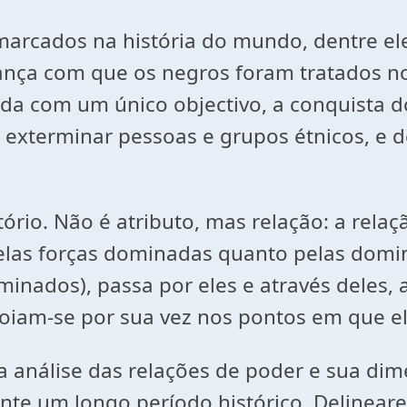
marcados na história do mundo, dentre el
nça com que os negros foram tratados n
ada com um único objectivo, a conquista 
e exterminar pessoas e grupos étnicos, e
ório. Não é atributo, mas relação: a rela
pelas forças dominadas quanto pelas domi
ominados), passa por eles e através deles
apoiam-se por sua vez nos pontos em que e
a análise das relações de poder e sua di
nte um longo período histórico. Delinearei