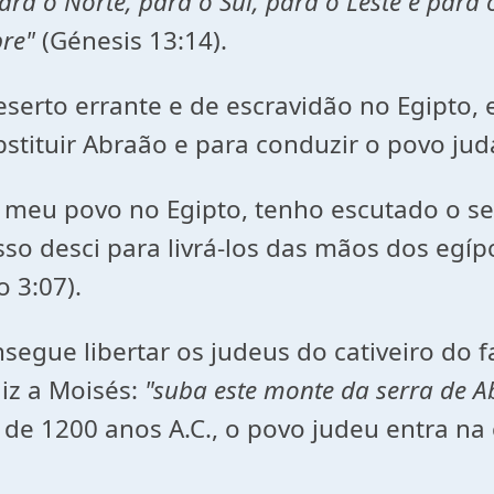
ara o Norte, para o Sul, para o Leste e para 
pre"
(
Génesis
13:14).
serto errante e de escravidão no Egipto, 
stituir Abraão e para conduzir o povo jud
 meu povo no Egipto, tenho escutado o seu
sso desci para livrá-los das mãos dos egíp
do
3:07).
gue libertar os judeus do cativeiro do fa
iz a Moisés:
"suba este monte da serra de Ab
a de 1200 anos A.C., o povo judeu entra n