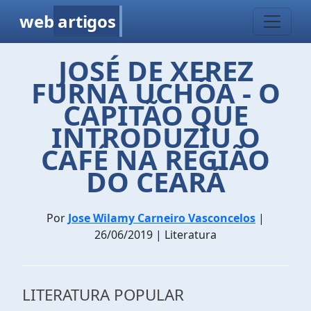
web
artigos
JOSÉ DE XEREZ
FURNA UCHÔA - O
CAPITÃO QUE
INTRODUZIU O
CAFÉ NA REGIÃO
DO CEARÁ
Por
Jose Wilamy Carneiro Vasconcelos
|
26/06/2019 | Literatura
LITERATURA POPULAR