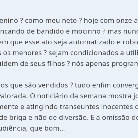
enino ? como meu neto ? hoje com onze a
 brincando de bandido e mocinho ? mas nu
em que esse ato seja automatizado e robo
os menores ? sejam condicionados a utiliz
cuidem de seus filhos ? nós apenas progr
os que são vendidos ? tudo enfim converge
valorada. O noticiário da semana mostra 
nte e atingindo transeuntes inocentes 
de briga e não de diversão. E a omissão d
udiência, que bom...