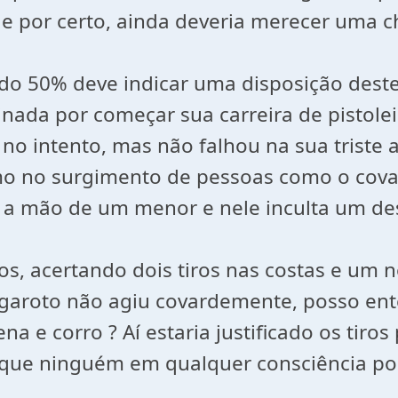
 por certo, ainda deveria merecer uma c
errado 50% deve indicar uma disposição d
inada por começar sua carreira de pistol
o intento, mas não falhou na sua triste a
como no surgimento de pessoas como o co
 a mão de um menor e nele inculta um des
ros, acertando dois tiros nas costas e um 
 o garoto não agiu covardemente, posso e
a e corro ? Aí estaria justificado os tiro
orque ninguém em qualquer consciência po