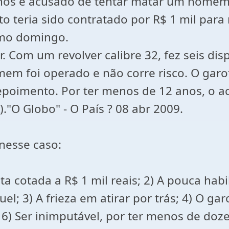
os é acusado de tentar matar um homem 
o teria sido contratado por R$ 1 mil para 
timo domingo.
 Com um revolver calibre 32, fez seis disp
em foi operado e não corre risco. O garot
depoimento. Por ter menos de 12 anos, o 
."O Globo" - O País ? 08 abr 2009.
nesse caso:
sta cotada a R$ 1 mil reais; 2) A pouca ha
guel; 3) A frieza em atirar por trás; 4) O g
6) Ser inimputável, por ter menos de doze 