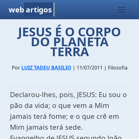
web
artigos
JESUS É O CORPO
DO PLANETA
TERRA
Por
LUIZ TADEU BASILIO
| 11/07/2011 | Filosofia
Declarou-lhes, pois, JESUS: Eu sou o
pão da vida; o que vem a Mim
jamais terá fome; e o que crê em
Mim jamais terá sede.
Evangelho de JESUS segundo João,