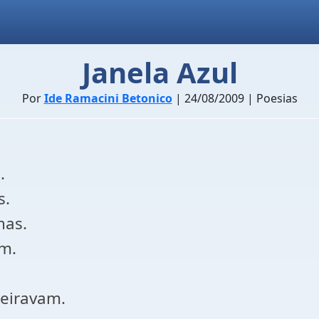
Janela Azul
Por
Ide Ramacini Betonico
| 24/08/2009 | Poesias
.
s.
has.
am.
leiravam.