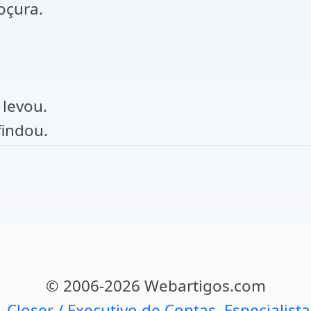
oçura.
 levou.
findou.
© 2006-2026 Webartigos.com
, Closer / Executivo de Contas, Especialist