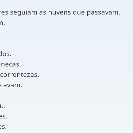
ares seguiam as nuvens que passavam.
m.
dos.
necas.
correntezas.
icavam.
u.
es.
s.