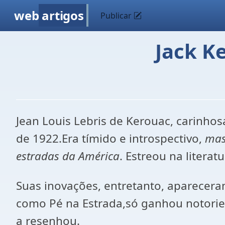
web
artigos
Publicar
Jack K
Jean Louis Lebris de Kerouac, carin
de 1922.Era tímido e introspectivo,
mas
estradas da América
. Estreou na litera
Suas inovações, entretanto, aparecer
como Pé na Estrada,só ganhou notorie
a resenhou.