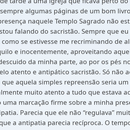
 de tarde a uma igreja que ficava perto do
 sempre algumas páginas de um bom livro.
 presença naquele Templo Sagrado não es
stou falando do sacristão. Sempre que eu
 como se estivesse me recriminando de al
nquilo e inocentemente, aproveitando aque
descuido da minha parte, ao por os pés n
pelo atento e antipático sacristão. Só não
ti que aquela simples repreensão seria um 
ealmente muito atento a tudo que estava a
ndo uma marcação firme sobre a minha pre
ipatia. Parecia que ele não “regulava” mu
que a antipatia parecia recíproca. O tem