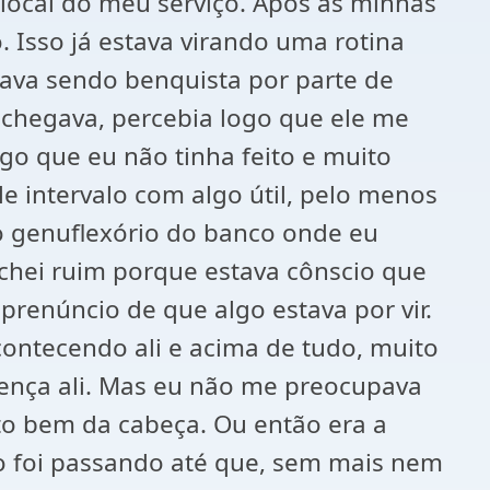
 local do meu serviço. Após as minhas
 Isso já estava virando uma rotina
tava sendo benquista por parte de
 chegava, percebia logo que ele me
go que eu não tinha feito e muito
le intervalo com algo útil, pelo menos
o genuflexório do banco onde eu
 achei ruim porque estava cônscio que
prenúncio de que algo estava por vir.
contecendo ali e acima de tudo, muito
sença ali. Mas eu não me preocupava
ito bem da cabeça. Ou então era a
po foi passando até que, sem mais nem