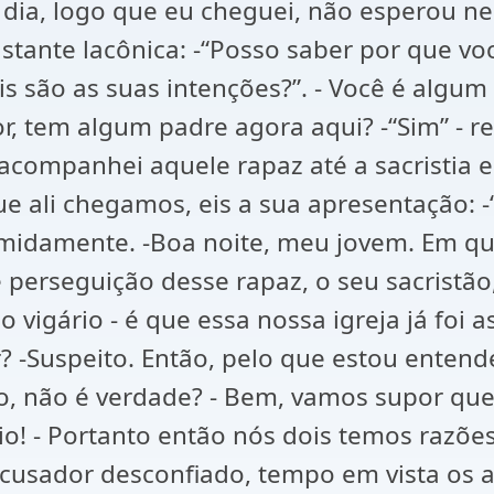
 dia, logo que eu cheguei, não esperou 
tante lacônica: -“Posso saber por que voc
ais são as suas intenções?”. - Você é alg
or, tem algum padre agora aqui? -“Sim” - r
acompanhei aquele rapaz até a sacristia e
e ali chegamos, eis a sua apresentação: -“
temidamente. -Boa noite, meu jovem. Em qu
perseguição desse rapaz, o seu sacristão,
o vigário - é que essa nossa igreja já foi
? -Suspeito. Então, pelo que estou enten
io, não é verdade? - Bem, vamos supor que
o! - Portanto então nós dois temos razões
cusador desconfiado, tempo em vista os ass