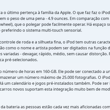
último pertença à família da Apple. O que faz faz o iPod i
e tem o peso de uma pena - 4.9 ounces. Em comparação com
 wheel), que o polegar pode facilmente operar. Há espaço s
 preferindo o sistema multi-touch sensorial.
ontrole de roda e a silhueta fina, o iPod tem outras caract
o como o nome e artista podem ser digitados na função de
 variadas - devagar, rápido, médio, sem causar distorção
ca pré-selecionados.
o número de horas em 160-GB. Ele pode ser conectado a um
mazenar um número máximo de 25.000 fotografias. O iPod 
á um calendário e jogos pré-instalados também. Pode ser i
 carros novos suportam esta integração muito bem de modo
 da bateria as pessoas estão cada vez mais aficionadas c