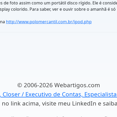
res de foto assim como um portátil disco rígido. Ele é con
lay colorido. Para saber, ver e ouvir sobre o amanhã é só
ina
http://www.polomercantil.com.br/ipod.php
© 2006-2026 Webartigos.com
, Closer / Executivo de Contas, Especialist
 no link acima, visite meu LinkedIn e saib