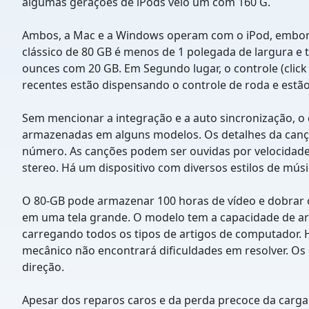
algumas gerações de iPods veio um com 160 G.
Ambos, a Mac e a Windows operam com o iPod, embora o 
clássico de 80 GB é menos de 1 polegada de largura 
ounces com 20 GB. Em Segundo lugar, o controle (click
recentes estão dispensando o controle de roda e estão
Sem mencionar a integração e a auto sincronização, o c
armazenadas em alguns modelos. Os detalhes da cançã
número. As canções podem ser ouvidas por velocidades
stereo. Há um dispositivo com diversos estilos de músi
O 80-GB pode armazenar 100 horas de vídeo e dobrar 
em uma tela grande. O modelo tem a capacidade de ar
carregando todos os tipos de artigos de computador. H
mecânico não encontrará dificuldades em resolver. Os
direção.
Apesar dos reparos caros e da perda precoce da carga