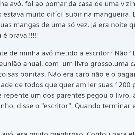
a avó, foi ao pomar da casa de uma vizin
stava muito difícil subir na mangueira. 
duas mangas de uma só vez. Já era noite
 brava!!!!!!
ante de minha avó metido a escritor? Não?
 reunião anual, com um livro grosso,uma c
s coisas bonitas. Não era caro não e o pag
dade de todos que queriam ler suas 1200 p
e repente um dos parentes pegou o livro, 
ho, disse o "escritor". Quando terminar eu
 avó, era muito mentiroso. Contou para e