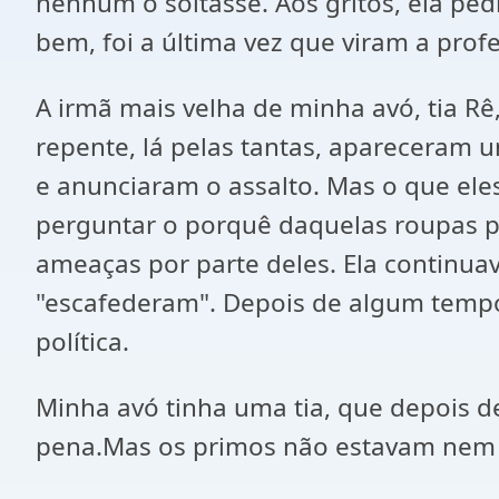
nenhum o soltasse. Aos gritos, ela ped
bem, foi a última vez que viram a pro
A irmã mais velha de minha avó, tia Rê
repente, lá pelas tantas, apareceram 
e anunciaram o assalto. Mas o que eles 
perguntar o porquê daquelas roupas pr
ameaças por parte deles. Ela continua
"escafederam". Depois de algum tempo
política.
Minha avó tinha uma tia, que depois d
pena.Mas os primos não estavam nem ai