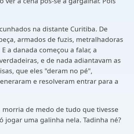
 ver a cena pôs-se a gargalhar. Pois
 cunhados na distante Curitiba. De
abeça, armados de fuzis, metralhadoras
! E a danada começou a falar, a
 verdadeiras, e de nada adiantavam as
isas, que eles "deram no pé",
eneraram e resolveram entrar para a
, morria de medo de tudo que tivesse
ó jogar uma galinha nela. Tadinha né?