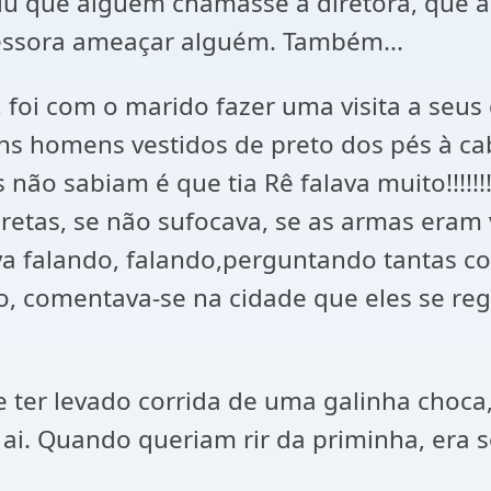
iu que alguém chamasse a diretora, que ao
fessora ameaçar alguém. Também...
, foi com o marido fazer uma visita a seus
uns homens vestidos de preto dos pés à c
não sabiam é que tia Rê falava muito!!!!!!
etas, se não sufocava, se as armas eram
va falando, falando,perguntando tantas co
, comentava-se na cidade que eles se reg
e ter levado corrida de uma galinha choca
. Quando queriam rir da priminha, era s