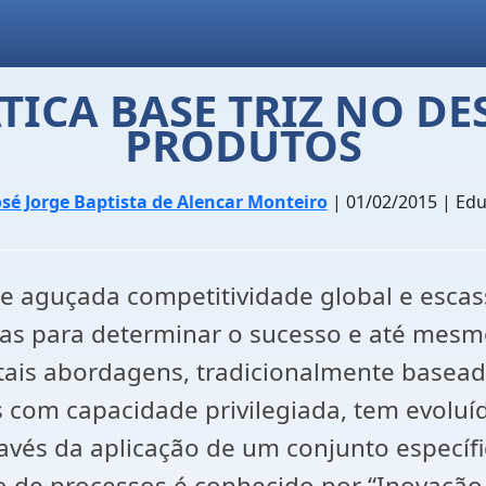
TICA BASE TRIZ NO D
PRODUTOS
osé Jorge Baptista de Alencar Monteiro
| 01/02/2015 | Ed
 aguçada competitividade global e escas
cas para determinar o sucesso e até mesmo
 tais abordagens, tradicionalmente basea
 com capacidade privilegiada, tem evolu
avés da aplicação de um conjunto específi
o de processos é conhecido por “Inovação