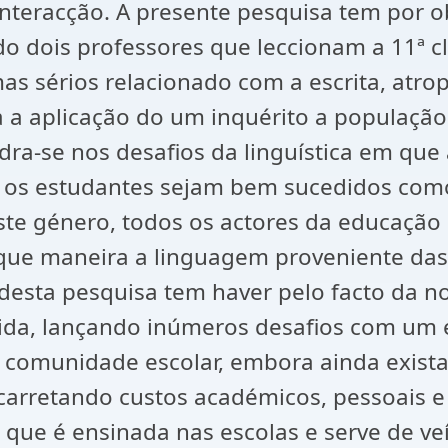
teracção. A presente pesquisa tem por obj
dois professores que leccionam a 11ª cl
as sérios relacionado com a escrita, atr
ia a aplicação do um inquérito a populaçã
a-se nos desafios da linguística em que 
ue os estudantes sejam bem sucedidos como
ste género, todos os actores da educaçã
ue maneira a linguagem proveniente das re
desta pesquisa tem haver pelo facto da
vida, lançando inúmeros desafios com um
à comunidade escolar, embora ainda exis
carretando custos académicos, pessoais e
que é ensinada nas escolas e serve de ve