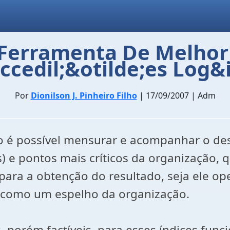
Ferramenta De Melhor
cedil;&otilde;es Log&i
Por
Dionilson J. Pinheiro Filho
| 17/09/2007 | Adm
 é possível mensurar e acompanhar o dese
es) e pontos mais críticos da organização
ara a obtenção do resultado, seja ele ope
o como um espelho da organização.
 porém factíveis, para esses índices fun