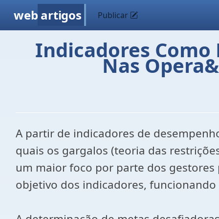
web
artigos
Publicar
Indicadores Como 
Nas Opera&c
A partir de indicadores de desempenho
quais os gargalos (teoria das restriçõ
um maior foco por parte dos gestores p
objetivo dos indicadores, funcionand
A determinação de metas desafiadoras,