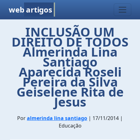
web
artigos
INCLUSÃO UM
DIREITO DE TODOS
Almerinda Lina
Santiago
Aparecida Roseli
Pereira da Silva
Geiselene Rita de
Jesus
Por
almerinda lina santiago
| 17/11/2014 |
Educação