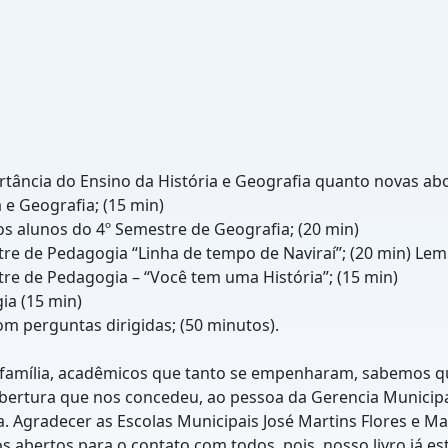
rtância do Ensino da História e Geografia quanto novas a
e Geografia; (15 min)
os alunos do 4º Semestre de Geografia; (20 min)
e de Pedagogia “Linha de tempo de Naviraí”; (20 min) Lemb
re de Pedagogia – “Você tem uma História”; (15 min)
ia (15 min)
 perguntas dirigidas; (50 minutos).
família, acadêmicos que tanto se empenharam, sabemos que
abertura que nos concedeu, ao pessoa da Gerencia Municipa
. Agradecer as Escolas Municipais José Martins Flores e M
abertos para o contato com todos, pois, nosso livro já est