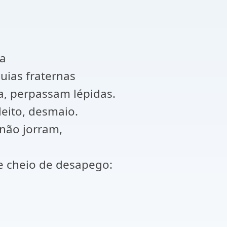
la
quias fraternas
a, perpassam lépidas.
leito, desmaio.
não jorram,
re cheio de desapego: