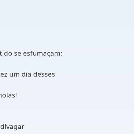
ntido se esfumaçam:
ez um dia desses
molas!
divagar