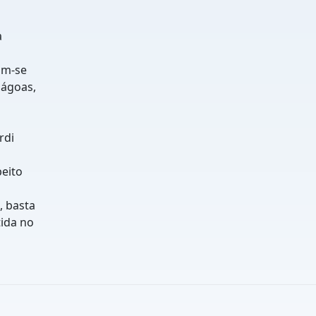
a
am-se
mágoas,
rdi
eito
, basta
tida no