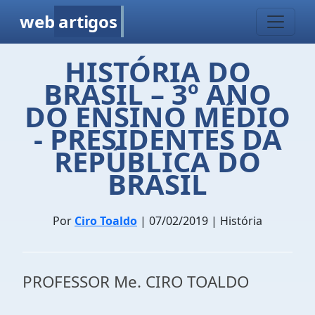
web
artigos
HISTÓRIA DO
BRASIL – 3º ANO
DO ENSINO MÉDIO
- PRESIDENTES DA
REPÚBLICA DO
BRASIL
Por
Ciro Toaldo
| 07/02/2019 | História
PROFESSOR Me. CIRO TOALDO