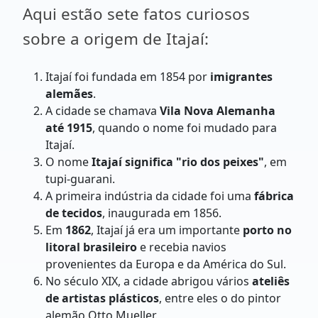
Aqui estão sete fatos curiosos
sobre a origem de Itajaí:
Itajaí foi fundada em 1854 por
imigrantes
alemães
.
A cidade se chamava
Vila Nova Alemanha
até 1915
, quando o nome foi mudado para
Itajaí.
O nome
Itajaí significa "rio dos peixes"
, em
tupi-guarani.
A primeira indústria da cidade foi uma
fábrica
de tecidos
, inaugurada em 1856.
Em
1862
, Itajaí já era um importante
porto no
litoral brasileiro
e recebia navios
provenientes da Europa e da América do Sul.
No século XIX, a cidade abrigou vários
ateliês
de artistas plásticos
, entre eles o do pintor
alemão Otto Mueller.