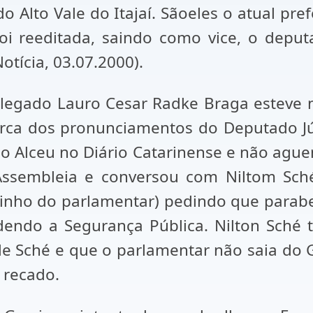
o Alto Vale do Itajaí. Sãoeles o atual prefei
oi reeditada, saindo como vice, o deput
otícia, 03.07.2000).
elegado Lauro Cesar Radke Braga esteve 
ca dos pronunciamentos do Deputado Júl
o Alceu no Diário Catarinense e não ague
ssembleia e conversou com Niltom Sché 
rinho do parlamentar) pedindo que parab
endo a Segurança Pública. Nilton Sché t
e Sché e que o parlamentar não saia do G
 recado.