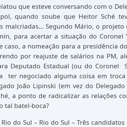
elatou que esteve conversando com o Del
epol, quando soube que Heitor Sché te
s malcriadas... Segundo Mário, o projeto
in, para acertar a situação do Coronel 
se caso, a nomeação para a presidência d
frendo por reajuste de salários na PM, 
para Deputado Estadual (ou do Coronel 
ter negociado alguma coisa em troca (pl
do João Lipinski (em vez do Delegado M
ché, a ponto de radicalizar as relações 
 tal batel-boca?
 Rio do Sul – Rio do Sul – Três candidatos