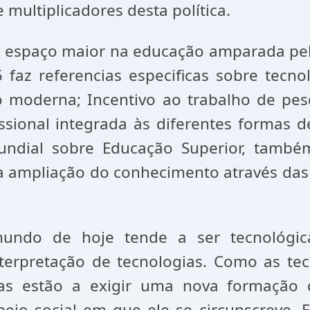
multiplicadores desta política.
espaço maior na educação amparada pela 
 faz referencias especificas sobre tecno
oderna; Incentivo ao trabalho de pesqui
ional integrada às diferentes formas de
Mundial sobre Educação Superior, tamb
a ampliação do conhecimento através das 
ndo de hoje tende a ser tecnológica
terpretação de tecnologias. Como as tec
as estão a exigir uma nova formação
io social em que ele se circunscreve. E