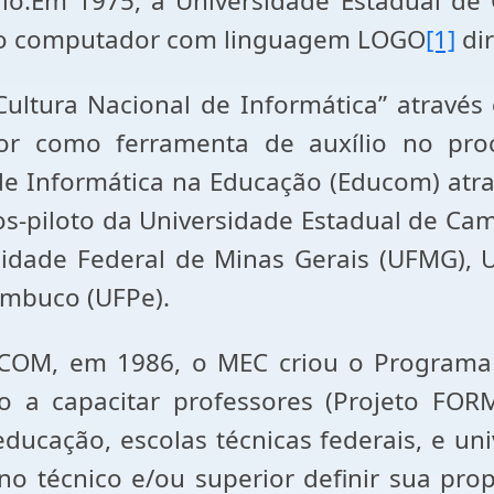
álculo.Em 1975, a Universidade Estadual
o do computador com linguagem LOGO
[1]
dir
ultura Nacional de Informática” através
or como ferramenta de auxílio no pro
e Informática na Educação (Educom) atr
s-piloto da Universidade Estadual de Cam
idade Federal de Minas Gerais (UFMG), U
ambuco (UFPe).
OM, em 1986, o MEC criou o Programa 
o a capacitar professores (Projeto FORM
ducação, escolas técnicas federais, e un
no técnico e/ou superior definir sua pro