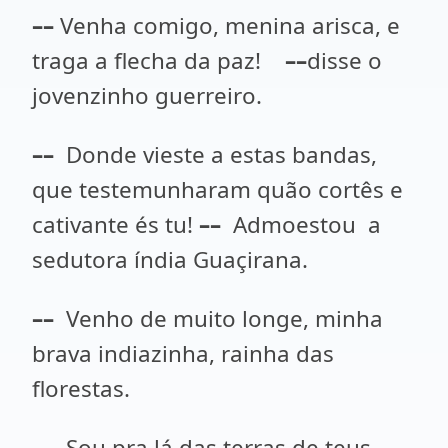
––
Venha comigo, menina arisca, e
traga a flecha da paz!
––
disse o
jovenzinho guerreiro.
––
Donde vieste a estas bandas,
que testemunharam quão cortês e
cativante és tu!
––
Admoestou a
sedutora índia Guaçirana.
––
Venho de muito longe, minha
brava indiazinha, rainha das
florestas.
––
Sou pra lá das terras de teus