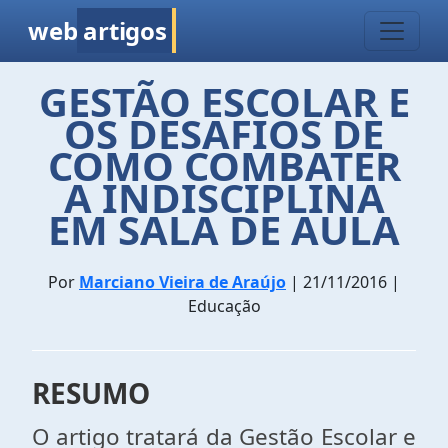
web
artigos
GESTÃO ESCOLAR E
OS DESAFIOS DE
COMO COMBATER
A INDISCIPLINA
EM SALA DE AULA
Por
Marciano Vieira de Araújo
| 21/11/2016 |
Educação
RESUMO
O artigo tratará da Gestão Escolar e