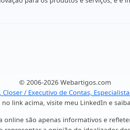
inovação para os produtos e serviços, e é 
© 2006-2026 Webartigos.com
, Closer / Executivo de Contas, Especialist
 no link acima, visite meu LinkedIn e saib
a online são apenas informativos e reflet
representar a opinião do idealizador des