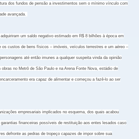
bertura dos fundos de pensão a investimentos sem o mínimo vínculo com
idade avançada.
, adquiriram um saldo negativo estimado em R$ 8 bilhões à época em
 e os custos de bens físicos – imóveis, veículos terrestres e um aéreo –
 personagens até então imunes a qualquer suspeita vinda da opinião
m obras no Metrô de São Paulo e na Arena Fonte Nova, estádio de
encarceramento era capaz de alimentar e começou a fazê-lo ao ser
rganizações empresariais implicados no esquema, dos quais acabou
garantias financeiras possíveis de restituição aos entes lesados caso
es defronte as pedras de tropeço capazes de impor sobre sua