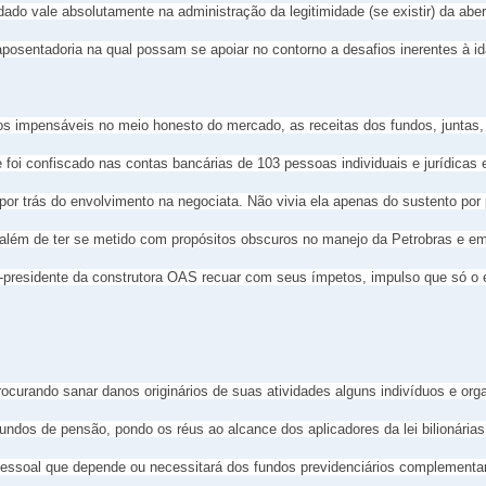
idado vale absolutamente na administração da legitimidade (se existir) da a
aposentadoria na qual possam se apoiar no contorno a desafios inerentes à 
os impensáveis no meio honesto do mercado, as receitas dos fundos, juntas
ue foi confiscado nas contas bancárias de 103 pessoas individuais e jurídicas
por trás do envolvimento na negociata. Não vivia ela apenas do sustento por
, além de ter se metido com propósitos obscuros no manejo da Petrobras e e
x-presidente da construtora OAS recuar com seus ímpetos, impulso que só o 
procurando sanar danos originários de suas atividades alguns indivíduos e o
ndos de pensão, pondo os réus ao alcance dos aplicadores da lei bilionárias 
pessoal que depende ou necessitará dos fundos previdenciários complementar