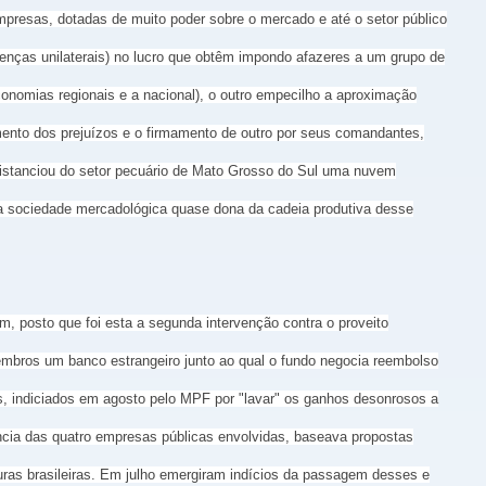
empresas, dotadas de muito poder sobre o mercado e até o setor público
ntenças unilaterais) no lucro que obtêm impondo afazeres a um grupo de
conomias regionais e a nacional), o outro empecilho a aproximação
mento dos prejuízos e o firmamento de outro por seus comandantes,
distanciou do setor pecuário de Mato Grosso do Sul uma nuvem
ela sociedade mercadológica quase dona da cadeia produtiva desse
 posto que foi esta a segunda intervenção contra o proveito
membros um banco estrangeiro junto ao qual o fundo negocia reembolso
es, indiciados em agosto pelo MPF por "lavar" os ganhos desonrosos a
ncia das quatro empresas públicas envolvidas, baseava propostas
uras brasileiras. Em julho emergiram indícios da passagem desses e