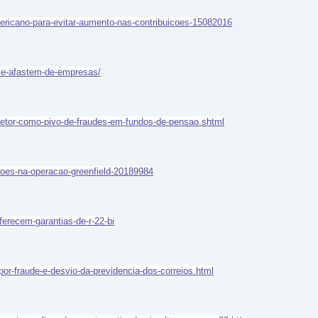
americano-para-evitar-aumento-nas-contribuicoes-15082016
d-se-afastem-de-empresas/
retor-como-pivo-de-fraudes-em-fundos-de-pensao.shtml
hoes-na-operacao-greenfield-20189984
ferecem-garantias-de-r-22-bi
or-fraude-e-desvio-da-previdencia-dos-correios.html