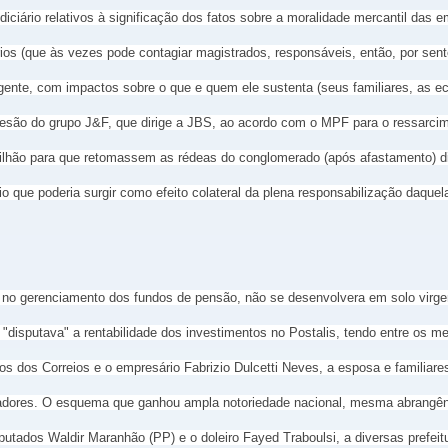
iciário relativos à significação dos fatos sobre a moralidade mercantil das 
ários (que às vezes pode contagiar magistrados, responsáveis, então, por se
ngente, com impactos sobre o que e quem ele sustenta (seus familiares, as e
 adesão do grupo J&F, que dirige a JBS, ao acordo com o MPF para o ressarci
 bilhão para que retomassem as rédeas do conglomerado (após afastamento) 
o que poderia surgir como efeito colateral da plena responsabilização daqu
no gerenciamento dos fundos de pensão, não se desenvolvera em solo virgem,
"disputava" a rentabilidade dos investimentos no Postalis, tendo entre os 
os dos Correios e o empresário Fabrizio Dulcetti Neves, a esposa e familiar
balhadores. O esquema que ganhou ampla notoriedade nacional, mesma abrangê
tados Waldir Maranhão (PP) e o doleiro Fayed Traboulsi, a diversas prefeit