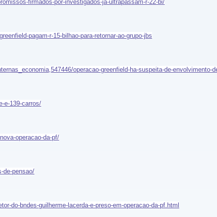
promissos-firmados-por-investigados-ja-ultrapassam-r-22-bi/
-greenfield-pagam-r-15-bilhao-para-retornar-ao-grupo-jbs
internas_economia,547446/operacao-greenfield-ha-suspeita-de-envolvimento-de
e-e-139-carros/
e-nova-operacao-da-pf/
os-de-pensao/
iretor-do-bndes-guilherme-lacerda-e-preso-em-operacao-da-pf.html