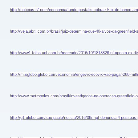
http://noticias.r7.com/economia/fundo-postalis-cobra-r-5-bi-de-banco-
http://veja.abril.com.br/brasil/juiz-determina-que-40-alvos-da-greenfiel
http://www1.folha.uol.com.br/mercado/2016/10/1818826-pf-aponta-ex-di
http://m.oglobo.globo.com/economia/engevix-ecovix-vao-pagar-288-mil
http://www.metropoles.com/brasil/investigados-na-operacao-greenfield-o
http://g1.globo.com/sao-paulo/noticia/2016/08/mpf-denuncia-4-pessoas-p