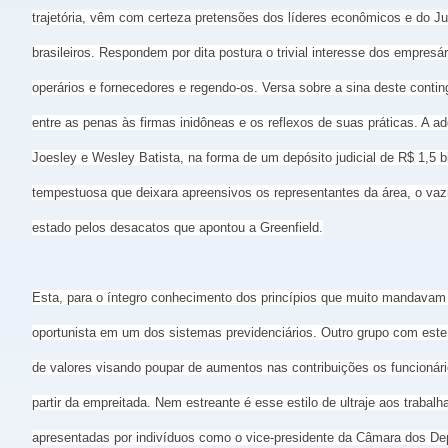
trajetória, vêm com certeza pretensões dos líderes econômicos e do Jud
brasileiros. Respondem por dita postura o trivial interesse dos empres
operários e fornecedores e regendo-os. Versa sobre a sina deste conti
entre as penas às firmas inidôneas e os reflexos de suas práticas. A
Joesley e Wesley Batista, na forma de um depósito judicial de R$ 1,5
tempestuosa que deixara apreensivos os representantes da área, o vazi
estado pelos desacatos que apontou a Greenfield.
Esta, para o íntegro conhecimento dos princípios que muito mandavam 
oportunista em um dos sistemas previdenciários. Outro grupo com este 
de valores visando poupar de aumentos nas contribuições os funcionári
partir da empreitada. Nem estreante é esse estilo de ultraje aos tra
apresentadas por indivíduos como o vice-presidente da Câmara dos Depu