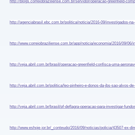
http://blogs.correiobraziliense.com.br/servidor/operacao-greenfield-com
http://agenciabrasil.ebc.com.br/politica/noticia/2016-09/investigados-na
http://www.correiobraziliense.com.br/app/noticia/economia/2016/09/06/
http://veja.abril.com.br/brasil/operacao-greenfield-confisca-uma-aeronav
http://veja.abril.com.br/politica/leo-pinheiro-e-donos-da-jbs-sao-alvos-d
http://veja.abril.com.br/brasil/pf-deflagra-operacao-para-investigar-fund
http://www.eshoje.jor.br/_conteudo/2016/09/noticias/policia/43507-ex-d