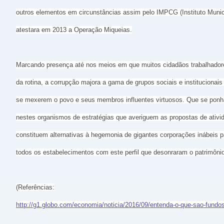
outros elementos em circunstâncias assim pelo IMPCG (Instituto Muni
atestara em 2013 a Operação Miqueias.
Marcando presença até nos meios em que muitos cidadãos trabalhadore
da rotina, a corrupção majora a gama de grupos sociais e institucionai
se mexerem o povo e seus membros influentes virtuosos. Que se ponh
nestes organismos de estratégias que averiguem as propostas de ati
constituem alternativas à hegemonia de gigantes corporações inábeis 
todos os estabelecimentos com este perfil que desonraram o patrimôni
(Referências:
http://g1.globo.com/economia/noticia/2016/09/entenda-o-que-sao-fundo