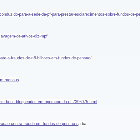
-e-conduzido-para-a-sede-da-pf-para-prestar-esclarecimentos-sobre-fundos-de-p
-lavagem-de-ativos-diz-mpf
e-a-fraudes-de-r-8-bilhoes-em-fundos-de-pensao/
f-em-manaus
ha-tem-bens-bloqueados-em-operacao-da-pf-7396075.html
peracao-contra-fraude-em-fundos-de-pensao-n
a-ba