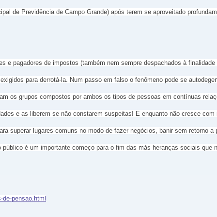
cipal de Previdência de Campo Grande) após terem se aproveitado profundam
s e pagadores de impostos (também nem sempre despachados à finalidade of
s exigidos para derrotá-la. Num passo em falso o fenômeno pode se autodegen
am os grupos compostos por ambos os tipos de pessoas em contínuas relaçõ
vidades e as liberem se não constarem suspeitas! E enquanto não cresce c
para superar lugares-comuns no modo de fazer negócios, banir sem retorno a 
o público é um importante começo para o fim das más heranças sociais que 
s-de-pensao.html