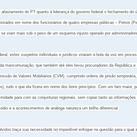
 e afastamento do PT quanto à liderança do governo federal o fechamento do 
trados em nome dos funcionários de quatro empresas públicas – Petros (Pet
ão se viam mais sob o peso de um esquema injusto operado por administrado
ral, estes suspeitos individuais e jurídicos viraram a bola da vez em proces
a mancomunação, que também até eles levou procuradores da República e age
issão de Valores Mobiliários (CVM), cumprindo ordens de prisão temporária
s), tudo o que ela fizera em nome dos bons princípios. Com um faro maior, p
ntimidade para com as conjunturas regionais, sem copiar tanto as informaçõe
dio e a acontecimentos de análoga natureza um brilho diferencial.
lvidos traça sua necessidade no imperdível enfoque na questão para o qual s