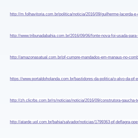
http://m.folhavitoria.com.br/politica/noticia/2016/09/guilherme-lacerda
http://www.tribunadabahia.com.br/2016/09/06/fonte-nova-foi-usada-para
http://amazonasatual.com.br/pf-cumpre-mandados-em-manaus-no-combat
https://www.portaldoholanda.com.br/bastidores-da-politica/o-alvo-da-p
http://zh.clicrbs.com.br/rs/noticias/noticia/2016/09/construtora-gauc
http://atarde.uol.com.br/bahia/salvador/noticias/1799363-pf-deflagra-o