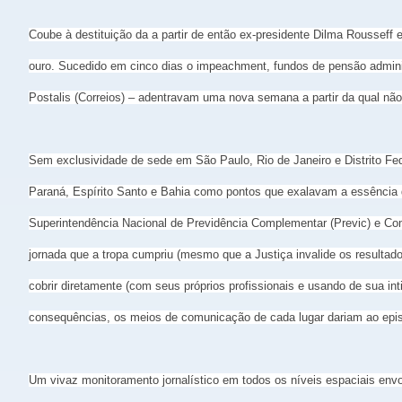
Coube à destituição da a partir de então ex-presidente Dilma Rousseff
ouro. Sucedido em cinco dias o impeachment, fundos de pensão adminis
Postalis (Correios) – adentravam uma nova semana a partir da qual n
Sem exclusividade de sede em São Paulo, Rio de Janeiro e Distrito Fede
Paraná, Espírito Santo e Bahia como pontos que exalavam a essência d
Superintendência Nacional de Previdência Complementar (Previc) e Com
jornada que a tropa cumpriu (mesmo que a Justiça invalide os resultado
cobrir diretamente (com seus próprios profissionais e usando de sua i
consequências, os meios de comunicação de cada lugar dariam ao episó
Um vivaz monitoramento jornalístico em todos os níveis espaciais envo