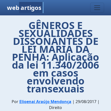
web
artigos
GÊNEROS E
SEXUALIDADES
DISSONANTES DE
LEI MARIA DA
PENHA: Aplicação
da lei 11.340/2006
em casos
envolvendo
transexuais
Por
Elioenai Araújo Mendonça
| 29/08/2017 |
Direito