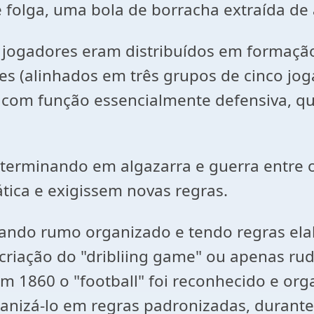
 folga, uma bola de borracha extraída de 
 jogadores eram distribuídos em formação
es (alinhados em três grupos de cinco jo
com função essencialmente defensiva, qua
 terminando em algazarra e guerra entre o
ica e exigissem novas regras.
ando rumo organizado e tendo regras ela
 criação do "dribliing game" ou apenas ru
em 1860 o "football" foi reconhecido e o
rganizá-lo em regras padronizadas, duran