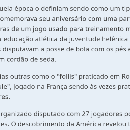
quela época o definiam sendo como um tip
comemorava seu aniversário com uma parti
ras de um jogo usado para treinamento mi
na educação atlética da juventude helênic
s disputavam a posse de bola com os pés e
um cordão de seda.
ias outras como o "follis" praticado em 
le", jogado na França sendo às vezes pra
res.
organizado disputado com 27 jogadores po
res. O descobrimento da América revelou