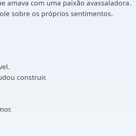
me amava com uma paixão avassaladora.
le sobre os próprios sentimentos.
el.
dou construir.
mor.