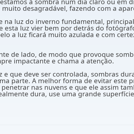
estamos à sombra num dia claro ou em di
 muito desagradável, fazendo com a aparên
e na luz do inverno fundamental, principa
esta luz vier bem por detrás do fotógrafo 
elo a luz ficará muito azulada e com cert
.
vemente de lado, de modo que provoque so
pre impactante e chama a atenção.
luz e que deve ser controlada, sombras du
ma parte. A melhor forma de evitar este 
penetrar nas nuvens e que ele assim també
 realmente dura, use uma grande superfíci