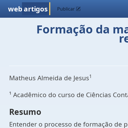
web
artigos
Publicar
Formação da ma
r
1
Matheus Almeida de Jesus
¹ Acadêmico do curso de Ciências Contá
Resumo
Entender o processo de formação de pr