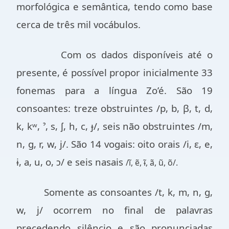
morfológica e semântica, tendo como base
cerca de três mil vocábulos.
Com os dados disponíveis até o
presente, é possível propor inicialmente 33
fonemas para a língua Zo’é. São 19
consoantes: treze obstruintes /p, b, β, t, d,
k, kʷ, ˀ, s, ʃ, h, c, ɟ/, seis não obstruintes /m,
n, g, r, w, j/. São 14 vogais: oito orais /i, ɛ, e,
ɨ, a, u, o, ɔ/ e seis nasais
/ĩ, ẽ, ɨ̃, ã, ũ, õ/.
Somente as consoantes /t, k, m, n, g,
w, j/ ocorrem no final de palavras
precedendo silêncio e são pronunciadas