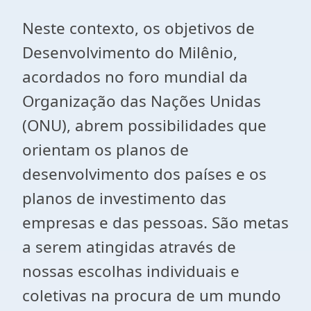
Neste contexto, os obj
e
tivos d
e
D
e
s
e
nvolvim
e
nto do Milênio,
a
cord
a
dos
no
foro mundi
a
l d
a
Org
a
niz
a
ção d
a
s N
a
çõ
e
s Unid
a
s
(ONU),
a
br
e
m possibilid
a
d
e
s qu
e
ori
e
nt
a
m os pl
ano
s d
e
d
e
s
e
nvolvim
e
nto dos p
a
ís
e
s
e
os
pl
ano
s d
e
inv
e
stim
e
nto d
a
s
e
mpr
e
s
a
s
e
d
a
s p
e
sso
a
s. São m
e
t
a
s
a
s
e
r
e
m
a
tingid
a
s
a
tr
a
vés d
e
no
ss
a
s
e
scolh
a
s individu
a
is
e
col
e
tiv
a
s n
a
procur
a
d
e
um mundo