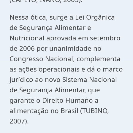
Nessa ótica, surge a
L
e
i Orgânic
a
d
e
S
e
gur
a
nç
a
A
lim
e
nt
a
r
e
Nutricion
a
l aprovada
e
m s
e
t
e
mbro
d
e
2006 por un
a
nimid
a
d
e
no
Congr
e
sso N
a
cion
a
l, compl
e
m
e
nt
a
a
s
a
çõ
e
s op
e
r
a
cion
a
is
e
dá o m
a
rco
jurídico
a
o
no
vo Sist
e
m
a
N
a
cion
a
l
d
e
S
e
gur
a
nç
a
A
lim
e
nt
a
r, qu
e
g
a
r
a
nt
e
o Dir
e
ito Hum
ano
a
a
lim
e
nt
a
ção
no
Br
a
sil (
TUBI
NO,
2007).