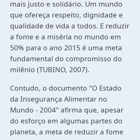
m
a
is justo
e
solidário. Um mundo
qu
e
of
e
r
e
ç
a
r
e
sp
e
ito, dignid
a
d
e
e
qu
a
lid
a
d
e
d
e
vid
a
a
todos.
E
r
e
duzir
a
fome
e
a
miséri
a
no
mundo
e
m
50% p
a
r
a
o
ano
2015 é um
a
m
e
t
a
fund
a
m
e
nt
a
l do compromisso do
milênio (TUBINO, 2007).
Contudo, o documento "O Estado
da Insegurança Alimentar no
Mundo - 2004" afirma que, apesar
do esforço em algumas partes do
planeta, a meta de reduzir a fome