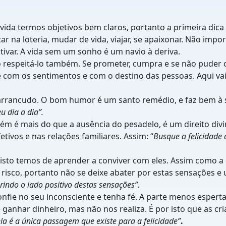
a termos objetivos bem claros, portanto a primeira dica é
rtar na loteria, mudar de vida, viajar, se apaixonar. Não i
otivar. A vida sem um sonho é um navio à deriva.
ão respeitá-lo também. Se prometer, cumpra e se não puder
 com os sentimentos e com o destino das pessoas. Aqui vai
 carrancudo. O bom humor é um santo remédio, e faz bem à s
u dia a dia”.
ém é mais do que a ausência do pesadelo, é um direito divi
tivos e nas relações familiares. Assim: “
Busque a felicidade 
 isto temos de aprender a conviver com eles. Assim como a
isco, portanto não se deixe abater por estas sensações e uti
rindo o lado positivo destas sensações”.
confie no seu inconsciente e tenha fé. A parte menos esper
 ganhar dinheiro, mas não nos realiza. É por isto que as cria
la é a única passagem que existe para a felicidade”
.