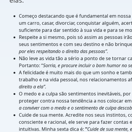
elas:
Começo destacando que é fundamental em nossa vid
um carro, casar, divorciar, conquistar alguém, ace
suficiente para dar sentido à sua vida e para se m
Respeite a si mesmo, pois só assim as pessoas ir
seus sentimentos e com seu destino e não brinque
por eles respeitando o direito das pessoas”.
Não leve as vida tão a sério a ponto de se tornar
Portanto: “
Sorria, e procure incluir o bom humor no se
A felicidade é muito mais do que um sonho e tamb
trabalho e na vida pessoal, nos relacionamentos afe
direito a ela”.
O medo e a culpa são sentimentos inevitáveis, por
proteger contra nossa tendência a nos colocar em r
a conviver com o medo e o sentimento de culpa descob
Cuide de sua mente. Acredite nos seus instintos, 
consciente e racional, ele serve para fazer contas e
intuitivas. Minha sexta dica é:
“
Cuide de sua mente, e