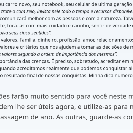
 seu carro novo, seu notebook, seu celular de ultima geraçã
 trate-o com zelo, invista nele todo o tempo e recursos disponívei
omunicará melhor com as pessoas e com a natureza. Talve
e, tocá-las com mais cuidado e carinho, sentir de verdade
lva seus cinco sentidos”.
valores. Família, dinheiro, profissão, amor, relacionament
 valores e critérios que nos ajudem a tomar as decisões de
us valores segundo a ordem de importância dos mesmos”.
portância das crenças. É preciso, sobretudo, acreditar em
s quando acreditamos realmente que podemos conquistar al
 resultado final de nossas conquistas. Minha dica numero 
es farão muito sentido para você neste m
dem lhe ser úteis agora, e utilize-as para
passagem de ano. As outras, guarde-as com