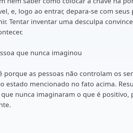
em nem saber como colocar a chave na por
l, e, logo ao entrar, depara-se com seus 
r. Tentar inventar uma desculpa convincen
ntecer.
pessoa que nunca imaginou
e é porque as pessoas não controlam os s
no estado mencionado no fato acima. Res
 que nunca imaginaram o que é positivo,
nte.