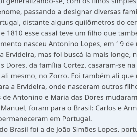
foi generalizando-se, com os filhos simpl
nome, passando a designar diversas famíl
rtugal, distante alguns quilômetros do ce
de 1810 esse casal teve um filho que tam
samento nasceu Antonino Lopes, em 19 de
a Ervideira, mas foi buscá-la mais longe,
s Dores, da família Cortez, casaram-se na
ali mesmo, no Zorro. Foi também ali que n
ra a Ervideira, onde nasceram outros filhos
s de Antonino e Maria das Dores mudaram-se
 Manuel, foram para o Brasil: Carlos e A
s permaneceram em Portugal.
do Brasil foi a de João Simões Lopes, port