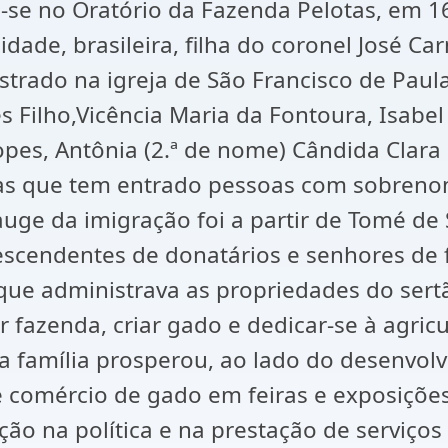
u-se no Oratório da Fazenda Pelotas, em 1
dade, brasileira, filha do coronel José Ca
gistrado na igreja de São Francisco de Pa
s Filho,Vicência Maria da Fontoura, Isabel
opes, Antônia (2.ª de nome) Cândida Clara
nias que tem entrado pessoas com sobren
auge da imigração foi a partir de Tomé d
descendentes de donatários e senhores de 
 que administrava as propriedades do ser
fazenda, criar gado e dedicar-se à agric
a família prosperou, ao lado do desenvo
 comércio de gado em feiras e exposiçõe
ão na política e na prestação de serviços 