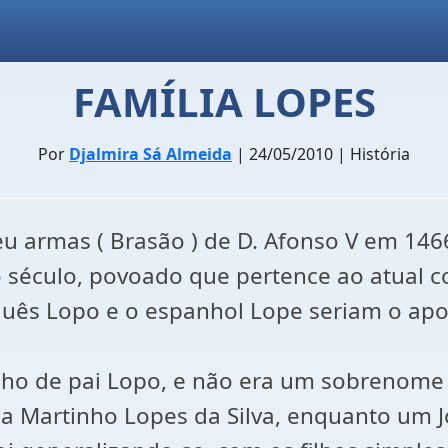
FAMÍLIA LOPES
Por
Djalmira Sá Almeida
| 24/05/2010 | História
eu armas ( Brasão ) de D. Afonso V em 146
o século, povoado que pertence ao atual c
uguês Lopo e o espanhol Lope seriam o ap
lho de pai Lopo, e não era um sobrenome 
ia Martinho Lopes da Silva, enquanto um J