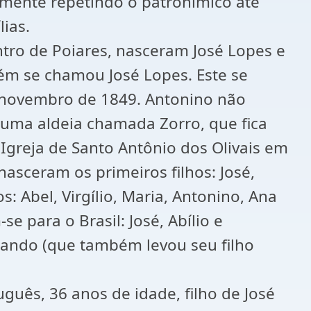
esmente repetindo o patronímico até
ias.
ntro de Poiares, nasceram José Lopes e
bém se chamou José Lopes. Este se
 novembro de 1849. Antonino não
 numa aldeia chamada Zorro, que fica
 Igreja de Santo Antônio dos Olivais em
asceram os primeiros filhos: José,
: Abel, Virgílio, Maria, Antonino, Ana
 para o Brasil: José, Abílio e
rmando (que também levou seu filho
uguês, 36 anos de idade, filho de José