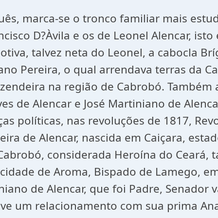
ês, marca-se o tronco familiar mais estu
cisco D?Àvila e os de Leonel Alencar, ist
tiva, talvez neta do Leonel, a cabocla Brí
no Pereira, o qual arrendava terras da Ca
azendeira na região de Cabrobó. Também a
ves de Alencar e José Martiniano de Alenc
as políticas, nas revoluções de 1817, Re
ira de Alencar, nascida em Caiçara, est
e Cabrobó, considerada Heroína do Ceará
a cidade de Aroma, Bispado de Lamego, e
iniano de Alencar, que foi Padre, Senador 
e um relacionamento com sua prima Ana J