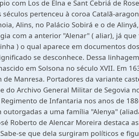
pio com Los de Elna e Sant Cebriá de Rose
s séculos pertenceu à coroa Catalã-arag
a, Alins, no Palácio Sobirá e o de Alinyá,
ia com a anterior "Alenar" ( aliar), já qu
a linha ) o qual aparece em documentos dos
o significado se desconhece. Dessa linhage
nascido em Solsona no século XVII. Em 163
de Manresa. Portadores da variante caste
 do Archivo General Militar de Segovia no
o Regimento de Infantaria nos anos de 18
outorgadas a uma família "Alenya" (aliad
 José Roberto de Alencar Moreira destaca a
. Sabe-se que dela surgiram políticos e fi