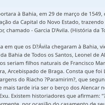
aportara à Bahia, em 29 de março de 1549
ificação da Capital do Novo Estado, trazen
, chamado - Garcia D'Avila. (História da T
a em que os D?Ávila chegaram à Bahia, v
 da Bahia de Todos os Santos, Leonel de A
os seriam filhos naturais de Francisco Ma
ra, Arcebispado de Braga. Consta que foi
margens do Riacho ?Paramirim?, que segu
ue mais tarde iria ser o berço dos Alencar
Exu. Existem historiadores que afirmam: "
rmente, por ocasião do casamento de seu 