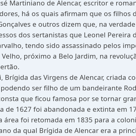
é Martiniano de Alencar, escritor e romanc
adores, há os quais afirmam que os filhos
 Gonçalves e outros dizem que, na verdade 
sos dos sertanistas que Leonel Pereira de 
arvalho, tendo sido assassinado pelos impe
Velho, próximo a Belo Jardim, na revoluç
sertão.
 Brígida das Virgens de Alencar, criada co
 podendo ser filho de um bandeirante Rod
onsta que ficou famosa por se tornar gra
ga de 1627 foi abandonada e extinta em 17
sa área foi retomada em 1835 para a colon
ano da qual Brígida de Alencar era a princ