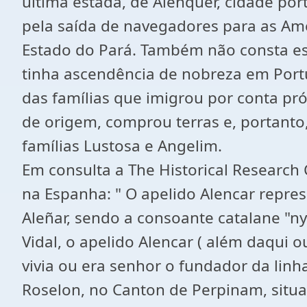
última estada, de Alenquer, cidade por
pela saída de navegadores para as Am
Estado do Pará. Também não consta es
tinha ascendência de nobreza em Portu
das famílias que imigrou por conta pró
de origem, comprou terras e, portant
famílias Lustosa e Angelim.
Em consulta a The Historical Research 
na Espanha: " O apelido Alencar repres
Aleñar, sendo a consoante catalane "ny
Vidal, o apelido Alencar ( além daqui
vivia ou era senhor o fundador da lin
Roselon, no Canton de Perpinam, situa