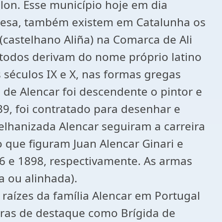
lon. Esse município hoje em dia
onesa, também existem em Catalunha os
(castelhano Aliña) na Comarca de Ali
e todos derivam do nome próprio latino
 séculos IX e X, nas formas gregas
m de Alencar foi descendente o pintor e
9, foi contratado para desenhar e
lhanizada Alencar seguiram a carreira
 que figuram Juan Alencar Ginari e
86 e 1898, respectivamente. As armas
a ou alinhada).
s raízes da família Alencar em Portugal
guras de destaque como Brígida de