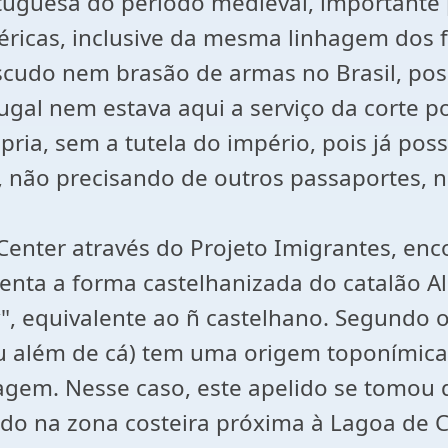
tuguesa do período medieval, importante p
éricas, inclusive da mesma linhagem dos 
cudo nem brasão de armas no Brasil, poss
gal nem estava aqui a serviço da corte p
pria, sem a tutela do império, pois já pos
o, não precisando de outros passaportes,
Center através do Projeto Imigrantes, enc
enta a forma castelhanizada do catalão Ale
", equivalente ao ñ castelhano. Segundo o
 ou além de cá) tem uma origem toponímic
hagem. Nesse caso, este apelido se tomou 
do na zona costeira próxima à Lagoa de C