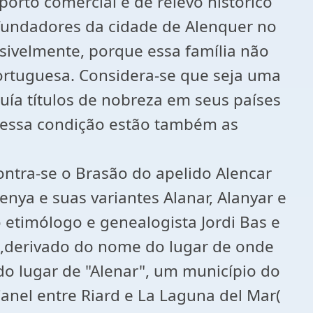
orto comercial e de relevo histórico
fundadores da cidade de Alenquer no
ivelmente, porque essa família não
ortuguesa. Considera-se que seja uma
suía títulos de nobreza em seus países
 nessa condição estão também as
ontra-se o Brasão do apelido Alencar
nya e suas variantes Alanar, Alanyar e
 etimólogo e genealogista Jordi Bas e
a,derivado do nome do lugar de onde
do lugar de "Alenar", um município do
anel entre Riard e La Laguna del Mar(