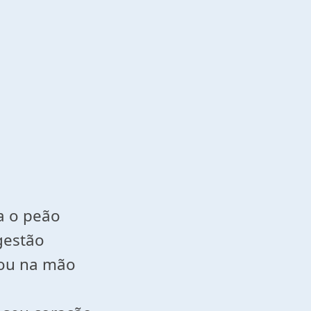
a o peão
gestão
xou na mão