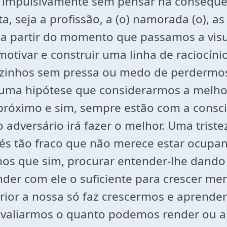
 impulsivamente sem pensar na conseqüên
 seja a profissão, a (o) namorada (o), as 
a partir do momento que passamos a visua
tivar e construir uma linha de raciocínio
nhos sem pressa ou medo de perdermos al
numa hipótese que considerarmos a melho
róximo e sim, sempre estão com a consci
 adversário irá fazer o melhor. Uma tri
 és tão fraco que não merece estar ocupan
s que sim, procurar entender-lhe dando 
er com ele o suficiente para crescer men
erior a nossa só faz crescermos e aprend
avaliarmos o quanto podemos render ou a