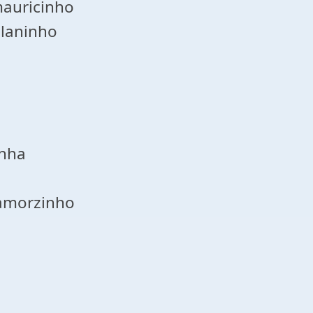
auricinho
ulaninho
inha
amorzinho