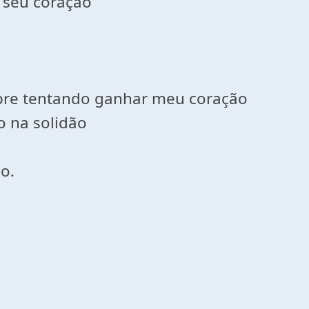
 seu coração
mpre tentando ganhar meu coração
o na solidão
o.