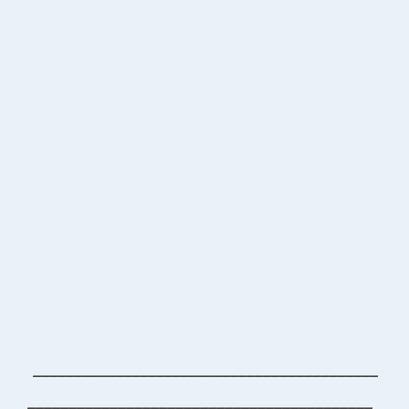
__________________________________________
__________________________________________