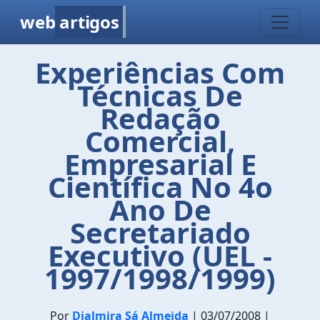
web
artigos
Experiências Com
Técnicas De
Redação
Comercial,
Empresarial E
Científica No 4o
Ano De
Secretariado
Executivo (UEL -
1997/1998/1999)
Por
Djalmira Sá Almeida
| 03/07/2008 |