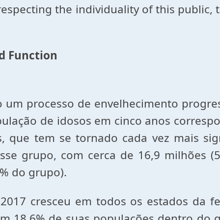
pecting the individuality of this public, 
d Function
um processo de envelhecimento progressi
 população de idosos em cinco anos corre
, que tem se tornado cada vez mais signi
sse grupo, com cerca de 16,9 milhões (
4% do grupo).
 2017 cresceu em todos os estados da f
om 18,6% de suas populações dentro do g