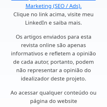
Marketing (SEO / Ads).
Clique no link acima, visite meu
LinkedIn e saiba mais.
Os artigos enviados para esta
revista online são apenas
informativos e refletem a opinião
de cada autor, portanto, podem
não representar a opinião do
idealizador deste projeto.
Ao acessar qualquer conteúdo ou
página do website