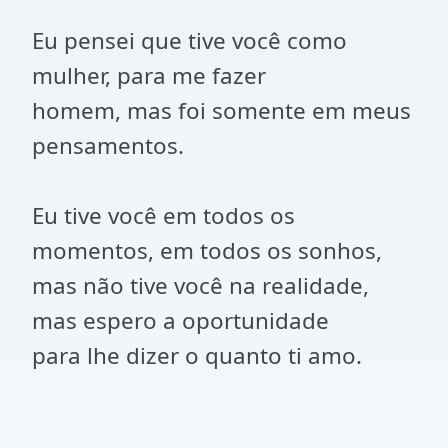
Eu pensei que tive você como
mulher, para me fazer
homem, mas foi somente em meus
pensamentos.
Eu tive você em todos os
momentos, em todos os sonhos,
mas não tive você na realidade,
mas espero a oportunidade
para lhe dizer o quanto ti amo.