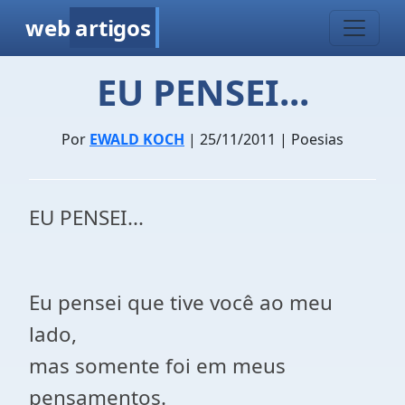
web
artigos
EU PENSEI...
Por
EWALD KOCH
| 25/11/2011 | Poesias
EU PENSEI...
Eu pensei que tive você ao meu
lado,
mas somente foi em meus
pensamentos.