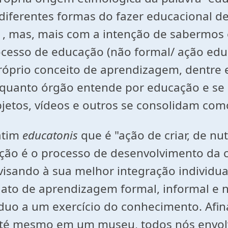
s diferentes formas do fazer educacional 
11, mas, mais com a intenção de sabermos
ocesso de educação (não formal/ ação educ
prio conceito de aprendizagem, dentre el
enquanto órgão entende por educação e se
jetos, vídeos e outros se consolidam co
atim
educatonis
que é "ação de criar, de nut
ção é o processo de desenvolvimento da ca
isando à sua melhor integração individual
to de aprendizagem formal, informal e n
íduo a um exercício do conhecimento. Af
e até mesmo em um museu, todos nós envo