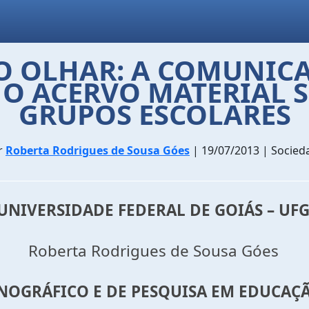
O OLHAR: A COMUNIC
O ACERVO MATERIAL 
GRUPOS ESCOLARES
r
Roberta Rodrigues de Sousa Góes
| 19/07/2013 | Socied
UNIVERSIDADE FEDERAL DE GOIÁS – UF
Roberta Rodrigues de Sousa Góes
TNOGRÁFICO E DE PESQUISA EM EDUCAÇ