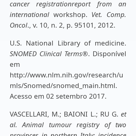
cancer registrationreport from an
international
workshop.
Vet. Comp.
Oncol
., v. 10, n. 2, p. 95101, 2012.
U.S. National Library of medicine.
SNOMED Clinical Terms
®. Disponível
em
http://www.nlm.nih.gov/research/u
mls/Snomed/snomed_main.html.
Acesso em 02 setembro 2017.
VASCELLARI, M.; BAIONI L.; RU G.
et
al.
Animal tumour registry of two
provinces in northern Italy: incidence