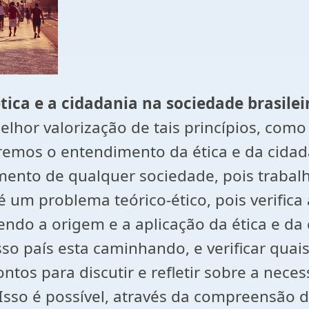
tica e a cidadania na sociedade brasilei
hor valorização de tais princípios, com
caremos o entendimento da ética e da cid
mento de qualquer sociedade, pois trabal
 é um problema teórico-ético, pois verific
do a origem e a aplicação da ética e da c
o país esta caminhando, e verificar qua
ntos para discutir e refletir sobre a nece
so é possível, através da compreensão de 