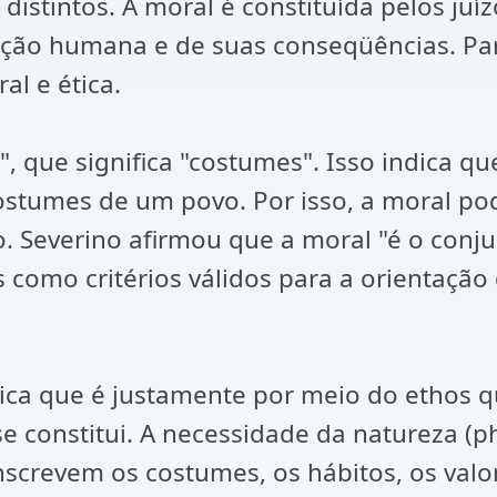
distintos. A moral é constituída pelos juí
ação humana e de suas conseqüências. Par
al e ética.
", que significa "costumes". Isso indica q
costumes de um povo. Por isso, a moral po
. Severino afirmou que a moral "é o conj
como critérios válidos para a orientaçã
ica que é justamente por meio do ethos q
constitui. A necessidade da natureza (ph
crevem os costumes, os hábitos, os valor