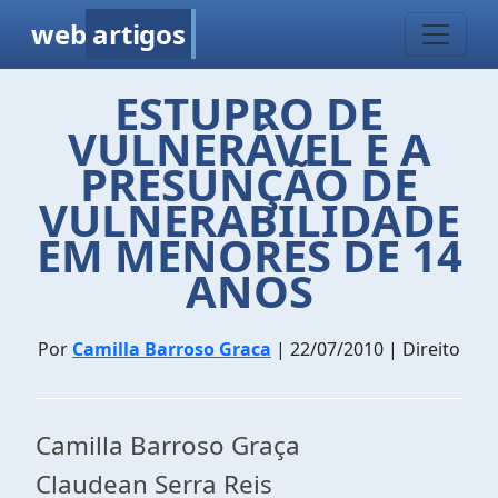
web
artigos
ESTUPRO DE
VULNERÁVEL E A
PRESUNÇÃO DE
VULNERABILIDADE
EM MENORES DE 14
ANOS
Por
Camilla Barroso Graca
| 22/07/2010 | Direito
Camilla Barroso Graça
Claudean Serra Reis